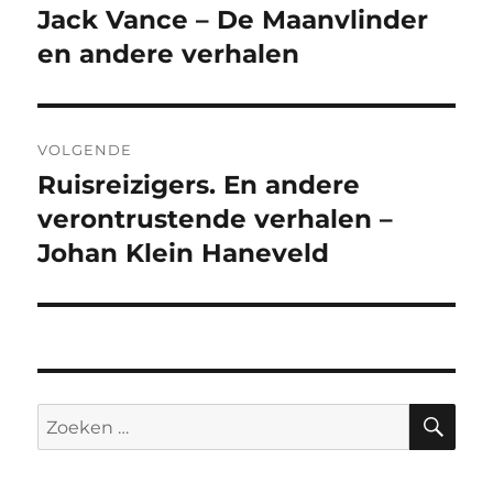
navigatie
Jack Vance – De Maanvlinder
Vorig
bericht:
en andere verhalen
VOLGENDE
Ruisreizigers. En andere
Volgend
bericht:
verontrustende verhalen –
Johan Klein Haneveld
ZO
Zoeken
naar: