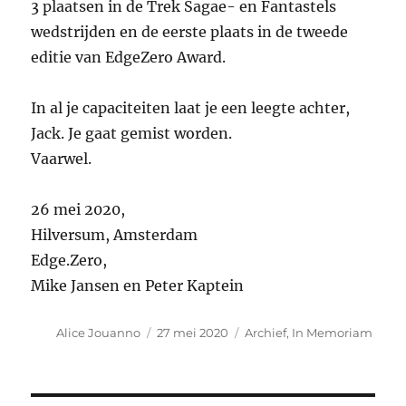
3 plaatsen in de Trek Sagae- en Fantastels
wedstrijden en de eerste plaats in de tweede
editie van EdgeZero Award.
In al je capaciteiten laat je een leegte achter,
Jack. Je gaat gemist worden.
Vaarwel.
26 mei 2020,
Hilversum, Amsterdam
Edge.Zero,
Mike Jansen en Peter Kaptein
Auteur
Geplaatst
Categorieën
Alice Jouanno
27 mei 2020
Archief
,
In Memoriam
op