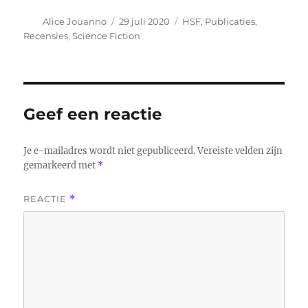
Auteur
Geplaatst
Categorieën
Alice Jouanno
29 juli 2020
HSF
,
Publicaties
,
op
Recensies
,
Science Fiction
Geef een reactie
Je e-mailadres wordt niet gepubliceerd.
Vereiste velden zijn
gemarkeerd met
*
REACTIE
*