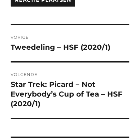
Bericht
VORIGE
navigatie
Tweedeling – HSF (2020/1)
Vorig
bericht:
VOLGENDE
Star Trek: Picard – Not
Volgend
bericht:
Everybody’s Cup of Tea – HSF
(2020/1)