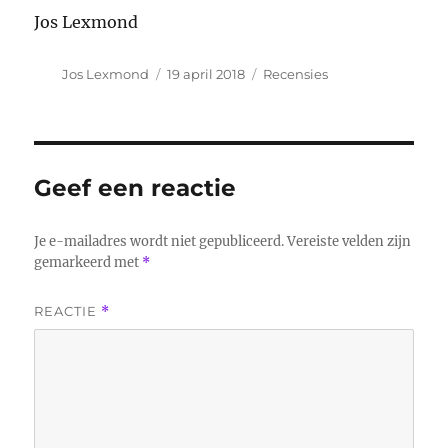
Jos Lexmond
Auteur
Geplaatst
Categorieën
Jos Lexmond
19 april 2018
Recensies
op
Geef een reactie
Je e-mailadres wordt niet gepubliceerd.
Vereiste velden zijn
gemarkeerd met
*
REACTIE
*