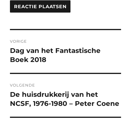
Bericht
VORIGE
navigatie
Dag van het Fantastische
Vorig
bericht:
Boek 2018
VOLGENDE
De huisdrukkerij van het
Volgend
bericht:
NCSF, 1976-1980 – Peter Coene