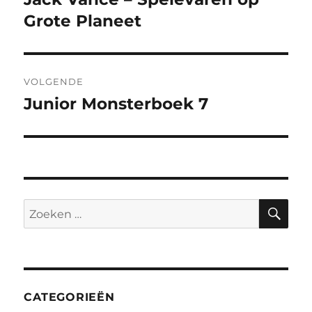
bericht:
Grote Planeet
VOLGENDE
Junior Monsterboek 7
Volgend
bericht:
ZO
Zoeken
naar:
CATEGORIEËN