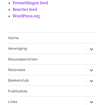
Vermeldingen feed
Reacties feed
WordPress.org
Home
submen
Vereniging
uitvouw
Nieuwsberichten
submen
Recensies
uitvouw
submen
Boekenclub
uitvouw
Publicaties
submen
Links
uitvouw